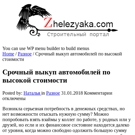
You can use WP menu builder to build menus
Home
/
Разное
/
Срочный выкуп автомобилей по высокой
стоимости
Срочный выкуп автомобилей по
высокой стоимости
к
Posted by:
Наталья
in
Разное
31.01.2018
Комментарии
записи
отключены
Срочный
Возникла серьезная потребность в денежных средствах, но
выкуп
нет возможности отыскать нужную сумму? Можно
автомобил
попробовать взять взаймы у коллег по работе, у родных или у
по
друзей, но если и их финансовое состояние находится далеко
высокой
от уровня, когда можно свободно одолжить большую сумму
стоимости