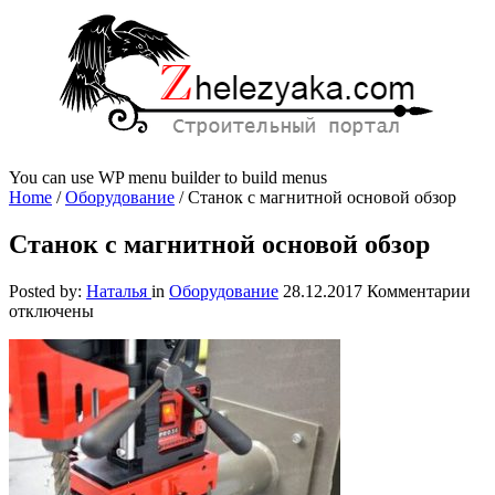
You can use WP menu builder to build menus
Home
/
Оборудование
/
Станок с магнитной основой обзор
Станок с магнитной основой обзор
к
Posted by:
Наталья
in
Оборудование
28.12.2017
Комментарии
за
отключены
Ст
с
ма
ос
обз