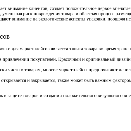
ет внимание клиентов, создаёт положительное первое впечатле
, уменьшая риск повреждения товара и облегчая процесс размеще
щают внимание на экологические аспекты упаковки, поощряя и
сов
овки для маркетплейсов является защита товара во время транс
 в привлечении покупателей. Красочный и оригинальный дизай
ески чистым товарам, многие маркетплейсы предпочитают использ
ко открывается и закрывается, также может быть важным факторо
ь в защите товаров и создании положительного визуального впе