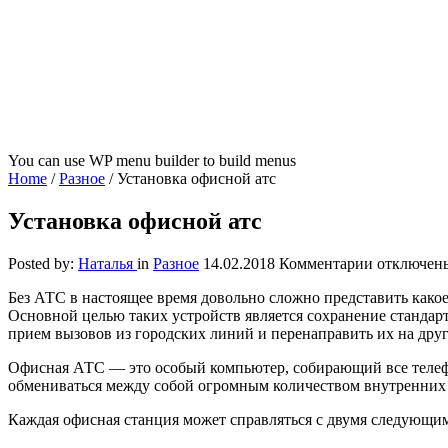
You can use WP menu builder to build menus
Home
/
Разное
/
Установка офисной атс
Установка офисной атс
к
Posted by:
Наталья
in
Разное
14.02.2018
Комментарии
отключен
записи
Без АТС в настоящее время довольно сложно представить како
Установка
Основной целью таких устройств является сохранение станда
офисной
прием вызовов из городских линий и перенаправить их на друг
атс
Офисная АТС — это особый компьютер, собирающий все телефо
обмениваться между собой огромным количеством внутренних н
Каждая офисная станция может справляться с двумя следующи