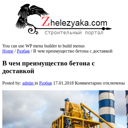
You can use WP menu builder to build menus
Home
/
Разбав
/
В чем преимущество бетона с доставкой
В чем преимущество бетона с
доставкой
к
Posted by:
admin
in
Разбав
17.01.2018
Комментарии
отключены
записи
В
чем
преимуществ
бетона
с
доставкой