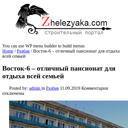
You can use WP menu builder to build menus
Home
/
Разбав
/
Восток-6 – отличный пансионат для отдыха
всей семьей
Восток-6 – отличный пансионат для
отдыха всей семьей
к
Posted by:
admin
in
Разбав
11.09.2019
Комментарии
записи
отключены
Восток-6
–
отличный
пансиона
для
отдыха