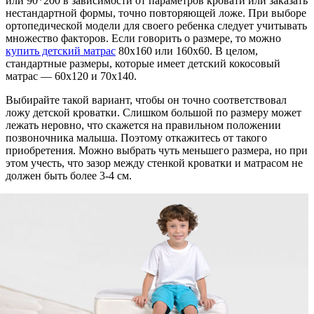
или 90*200 в зависимости от параметров кровати или заказать
сна
нестандартной формы, точно повторяющей ложе. При выборе
ребенка
ортопедической модели для своего ребенка следует учитывать
множество факторов. Если говорить о размере, то можно
купить детский матрас
80х160 или 160х60. В целом,
стандартные размеры, которые имеет детский кокосовый
матрас — 60х120 и 70х140.
Выбирайте такой вариант, чтобы он точно соответствовал
ложу детской кроватки. Слишком большой по размеру может
лежать неровно, что скажется на правильном положении
позвоночника малыша. Поэтому откажитесь от такого
приобретения. Можно выбрать чуть меньшего размера, но при
этом учесть, что зазор между стенкой кроватки и матрасом не
должен быть более 3-4 см.