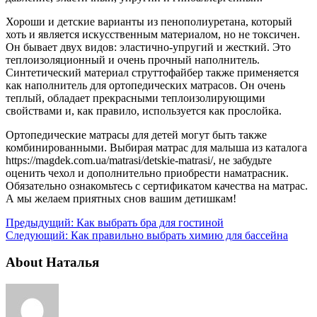
Хороши и детские варианты из пенополиуретана, который
хоть и является искусственным материалом, но не токсичен.
Он бывает двух видов: эластично-упругий и жесткий. Это
теплоизоляционный и очень прочный наполнитель.
Синтетический материал струттофайбер также применяется
как наполнитель для ортопедических матрасов. Он очень
теплый, обладает прекрасными теплоизолирующими
свойствами и, как правило, используется как прослойка.
Ортопедические матрасы для детей могут быть также
комбинированными. Выбирая матрас для малыша из каталога
https://magdek.com.ua/matrasi/detskie-matrasi/, не забудьте
оценить чехол и дополнительно приобрести наматрасник.
Обязательно ознакомьтесь с сертификатом качества на матрас.
А мы желаем приятных снов вашим детишкам!
Предыдущий:
Как выбрать бра для гостиной
Следующий:
Как правильно выбрать химию для бассейна
About Наталья