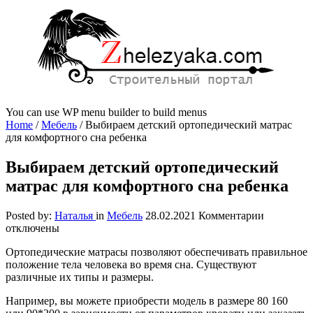
You can use WP menu builder to build menus
Home
/
Мебель
/
Выбираем детский ортопедический матрас
для комфортного сна ребенка
Выбираем детский ортопедический
матрас для комфортного сна ребенка
к
Posted by:
Наталья
in
Мебель
28.02.2021
Комментарии
записи
отключены
Выбираем
Ортопедические матрасы позволяют обеспечивать правильное
детский
положение тела человека во время сна. Существуют
ортопеди
различные их типы и размеры.
матрас
для
Например, вы можете приобрести модель в размере 80 160
комфортн