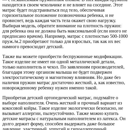
находится в своем чехольчике и не влияет на соседние. Этот
матрас будет подстраиваться под тело, обеспечивая
горизонтальное положение позвоночника ребенка, и не
провиснет, ведь каждая часть тела окажет свою нагрузку.
Выбирая модель, обратите внимание на плотность пружин:
для ребенка она не должна быть максимальной (если иного не
предписано врачом). Например, матрас с плотностью 500-1000
пруж./м.2 приобретают только для взрослых, так как их вес
намного превосходит детский.
Также вы можете приобрести беспружинные модификации.
Такое изделие не имеет ни одной металлической детали,
только наполнитель и чехол. По заявлениям производителей,
благодаря этому организм малыша не будет подвержен
электростатическому и магнитному влияниям. Но даже без
наличия пружин матрас достаточно жесткий, а, как известно,
новорожденному ребенку нужен именно такой.
Приобретая детский ортопедический матрас, подумайте о
выборе наполнителя. Очень жесткий и прочный вариант из
кокосовой койры. Такое изделие экологически безопасно, не
вызывает аллергии, пылеустойчиво. Также можно купить
детские матрасы с натуральным наполнителем из латекса. Он
долго держит форму, способен выдержать даже большое
давление, эластичный, упругий и гипоаллергенный.