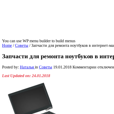
You can use WP menu builder to build menus
Home
/
Советы
/
Запчасти для ремонта ноутбуков в интернет-ма
Запчасти для ремонта ноутбуков в инте
к
Posted by:
Наталья
in
Советы
19.01.2018
Комментарии
отключе
записи
Last Updated on: 24.01.2018
Запчасти
для
ремонта
ноутбуков
в
интернет-
магазине