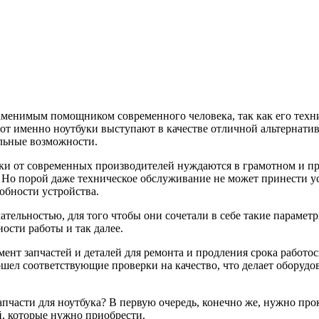
аменимым помощником современного человека, так как его техн
от именно ноутбуки выступают в качестве отличной альтернатив
альные возможности.
буки от современных производителей нуждаются в грамотном и 
Но порой даже техническое обслуживание не может принести усп
обности устройства.
ательностью, для того чтобы они сочетали в себе такие параме
ости работы и так далее.
ент запчастей и деталей для ремонта и продления срока работос
шел соответствующие проверки на качество, что делает оборуд
пчасти для ноутбука? В первую очередь, конечно же, нужно прок
й, которые нужно приобрести.