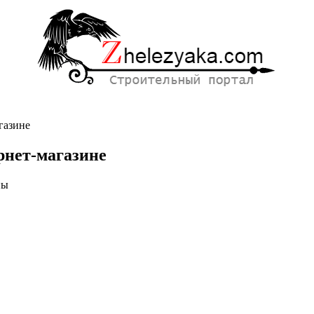
газине
рнет-магазине
ны