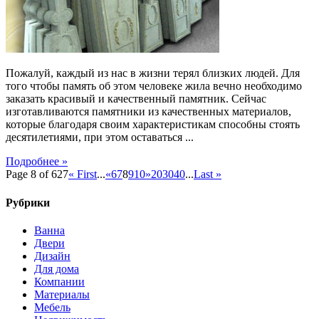
Пожалуй, каждый из нас в жизни терял близких людей. Для
того чтобы память об этом человеке жила вечно необходимо
заказать красивый и качественный памятник. Сейчас
изготавливаются памятники из качественных материалов,
которые благодаря своим характеристикам способны стоять
десятилетиями, при этом оставаться ...
Подробнее »
Page 8 of 627
« First
...
«
6
7
8
9
10
»
20
30
40
...
Last »
Рубрики
Ванна
Двери
Дизайн
Для дома
Компании
Материалы
Мебель