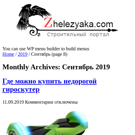
You can use WP menu builder to build menus
Home
/
2019
/
Сентябрь
(page 8)
Monthly Archives:
Сентябрь 2019
Где можно купить недорогой
гироскутер
к
11.09.2019
Комментарии
отключены
записи
Где
можно
купить
недорогой
гироскутер