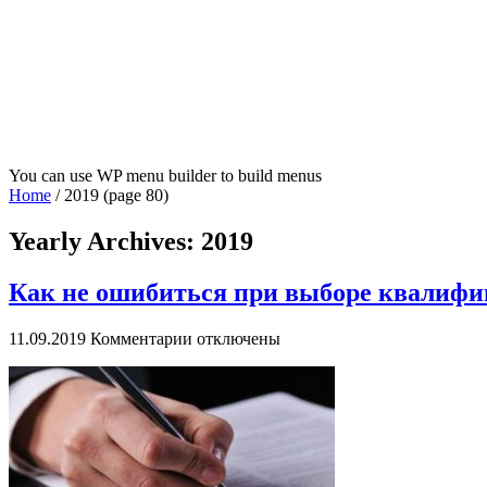
You can use WP menu builder to build menus
Home
/
2019
(page 80)
Yearly Archives:
2019
Как не ошибиться при выборе квалифи
к
11.09.2019
Комментарии
отключены
записи
Как
не
ошибиться
при
выборе
квалифицированных