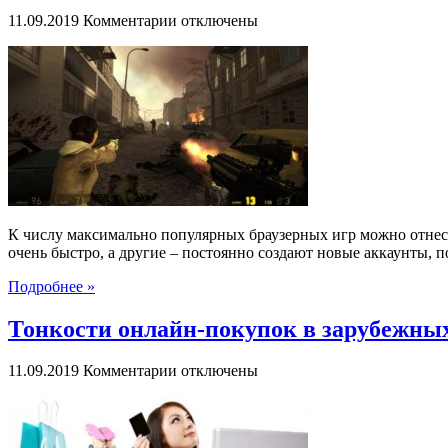
к
11.09.2019
Комментарии
отключены
записи
Секреты
успешной
игры
в
браузерные
шутеры
от
первого
лица
К числу максимально популярных браузерных игр можно отнест
очень быстро, а другие – постоянно создают новые аккаунты, по
Подробнее »
Тонкости онлайн-покупок в зарубежны
к
11.09.2019
Комментарии
отключены
записи
Тонкости
онлайн-
покупок