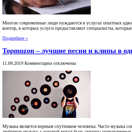
и
опытных
адвокатов
Многие современные люди нуждаются в услугах опытных адвока
контор, в которых услуги предоставляют специалисты, которые п
Подробнее »
Topmuzon – лучшие песни и клипы в од
к
11.09.2019
Комментарии
отключены
записи
Topmuzon
–
лучшие
песни
и
клипы
в
одном
месте
Музыка является верным спутником человека. Часто музыка со
любимую музыку, с которой могут быть связаны определенные 