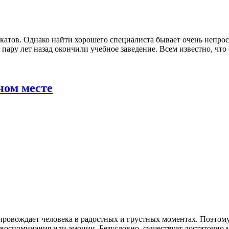
тов. Однако найти хорошего специалиста бывает очень непрост
ару лет назад окончили учебное заведение. Всем известно, что о
ном месте
провождает человека в радостных и грустных моментах. Поэтому
воспоминания или эмоции. Безусловно, существует достаточно м