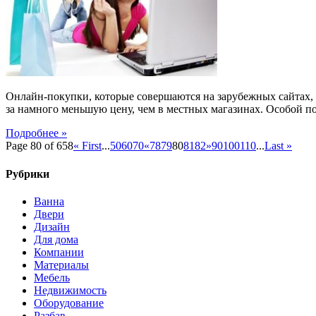
в
зарубежных
интернет-
магазинах
Онлайн-покупки, которые совершаются на зарубежных сайтах, 
за намного меньшую цену, чем в местных магазинах. Особой по
Подробнее »
Page 80 of 658
« First
...
50
60
70
«
78
79
80
81
82
»
90
100
110
...
Last »
Рубрики
Ванна
Двери
Дизайн
Для дома
Компании
Материалы
Мебель
Недвижимость
Оборудование
Разбав