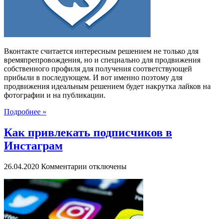
в
Вконтакте
Вконтакте считается интересным решением не только для
времяпрепровождения, но и специально для продвижения
собственного профиля для получения соответствующей
прибыли в последующем. И вот именно поэтому для
продвижения идеальным решением будет накрутка лайков на
фотографии и на публикации.
Подробнее »
Как привлекать подписчиков в
Инстаграм
к
26.04.2020
Комментарии
отключены
записи
Как
привлекать
подписчиков
в
Инстаграм