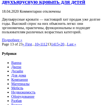
двухъярусную кровать для детей
выбора
в
к
интернете
18.04.2020
Комментарии
отключены
записи
Двухъярусные кровати — настоящий хит продаж уже долгие
Как
годы. Высокий спрос на них объяснить легко: они
выбрать
эргономичны, практичны, функциональны и подходят
качественную
пользователям различных возрастных категорий.
двухъярусную
кровать
Подробнее »
для
Page 13 of 23
« First
...
10
«
11
12
13
14
15
»
20
...
Last »
детей
Рубрики
Ванна
Двери
Дизайн
Для дома
Компании
Материалы
Мебель
Недвижимость
Оборудование
Разбав
Разное