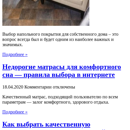
плитки
в
собственном
доме
Выбор напольного покрытия для собственного дома – это
вопрос всегда был и будет одним из наиболее важных и
значимых.
Подробнее »
Недорогие матрасы для комфортного
сна — правила выбора в интернете
к
18.04.2020
Комментарии
отключены
записи
Качественный матрас, подходящий пользователю по всем
Недорогие
параметрам — залог комфортного, здорового отдыха.
матрасы
для
Подробнее »
комфортного
сна
Как выбрать качественную
—
правила