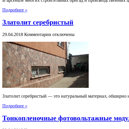
В арсенале многих строительных бригад и производственных ц
Подробнее »
Златолит серебристый
к
29.04.2018
Комментарии
отключены
записи
Златолит
серебристый
Златолит серебристый — это натуральный материал, обширно 
Подробнее »
Тонкопленочные фотовольтажные мод