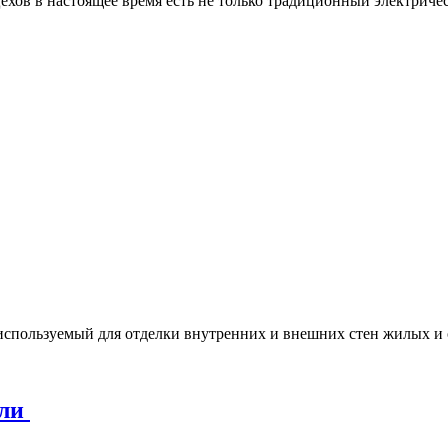
ехов в настоящее время есть не только традиционный электриче
используемый для отделки внутренних и внешних стен жилых и
ули