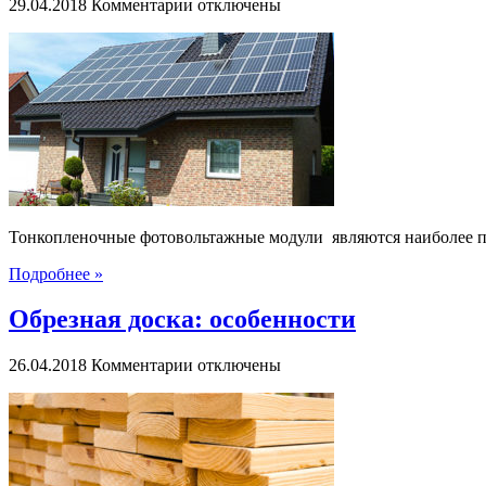
к
29.04.2018
Комментарии
отключены
записи
Тонкопленочные
фотовольтажные
модули
Тонкопленочные фотовольтажные модули являются наиболее п
Подробнее »
Обрезная доска: особенности
к
26.04.2018
Комментарии
отключены
записи
Обрезная
доска:
особенности