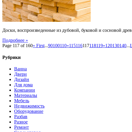
Доски, воспроизведенные из дубовой, буковой и сосновой дре
Подробнее »
Page 117 of 160
« First
...
90
100
110
«
115
116
117
118
119
»
120
130
140
...
L
Рубрики
Ванна
Двери
Дизайн
Для дома
Компании
Материалы
Мебель
Недвижимость
Оборудование
Разбав
Разное
Ремонт