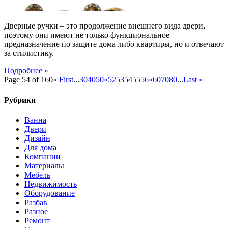
Дверные ручки – это продолжение внешнего вида двери,
поэтому они имеют не только функциональное
предназначение по защите дома либо квартиры, но и отвечают
за стилистику.
Подробнее »
Page 54 of 160
« First
...
30
40
50
«
52
53
54
55
56
»
60
70
80
...
Last »
Рубрики
Ванна
Двери
Дизайн
Для дома
Компании
Материалы
Мебель
Недвижимость
Оборудование
Разбав
Разное
Ремонт