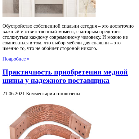
Обустройство собственной спальни сегодня – это достаточно
важный и ответственный момент, с которым предстоит
столкнуться каждому современному человеку. И можно не
сомневаться в том, что выбор мебели для спальни – это
именно то, что не обойдет стороной никого.
Подробнее »
Практичность приобретения медной
шины у надежного поставщика
к
21.06.2021
Комментарии
отключены
записи
Практичность
приобретения
медной
шины
у
надежного
поставщика