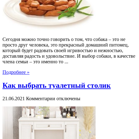
выбрать
влажный
корм
для
собак
Сегодня можно точно говорить о том, что собака – это не
просто друг человека, это прекрасный домашний питомец,
который будет радовать своей игривостью и нежностью,
доставляя радость и удовольствие. И выбор собаки, в качестве
члена семьи – это именно то ...
Подробнее »
Как выбрать туалетный столик
к
21.06.2021
Комментарии
отключены
записи
Как
выбрать
туалетный
столик