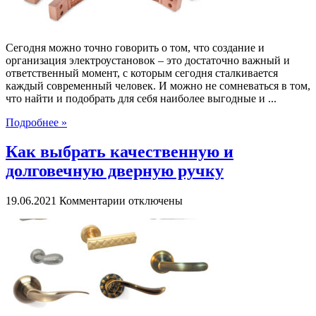
Сегодня можно точно говорить о том, что создание и
организация электроустановок – это достаточно важный и
ответственный момент, с которым сегодня сталкивается
каждый современный человек. И можно не сомневаться в том,
что найти и подобрать для себя наиболее выгодные и ...
Подробнее »
Как выбрать качественную и
долговечную дверную ручку
к
19.06.2021
Комментарии
отключены
записи
Как
выбрать
качественную
и
долговечную
дверную
ручку