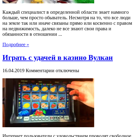
Каждый специалист в определенной области знает намного
больше, чем просто обыватель. Несмотря на то, что все люди
на земле так или иначе связаны прямо или косвенно с правом
на недвижимость, далеко не все знают свои права и
обязанности в отношении ...
Подробнее »
Играть с удачей в казино Вулкан
к
16.04.2019
Комментарии
отключены
записи
Играть
с
удачей
в
казино
Вулкан
Интернет пользователи с удовольствием проводят свободное