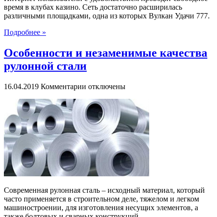
время в клубах казино. Сеть достаточно расширилась
различными площадками, одна из которых Вулкан Удачи 777.
Подробнее »
Особенности и незаменимые качества
рулонной стали
к
16.04.2019
Комментарии
отключены
записи
Особенности
и
незаменимые
качества
рулонной
стали
Современная рулонная сталь – исходный материал, который
часто применяется в строительном деле, тяжелом и легком
машиностроении, для изготовления несущих элементов, а
также болтовых и сварных конструкций.