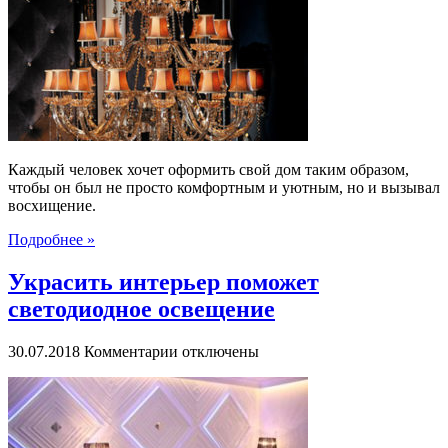
интерьера
большой
люстрой
–
главное
сделать
правильный
выбор
Каждый человек хочет оформить свой дом таким образом,
чтобы он был не просто комфортным и уютным, но и вызывал
восхищение.
Подробнее »
Украсить интерьер поможет
светодиодное освещение
к
30.07.2018
Комментарии
отключены
записи
Украсить
интерьер
поможет
светодиодное