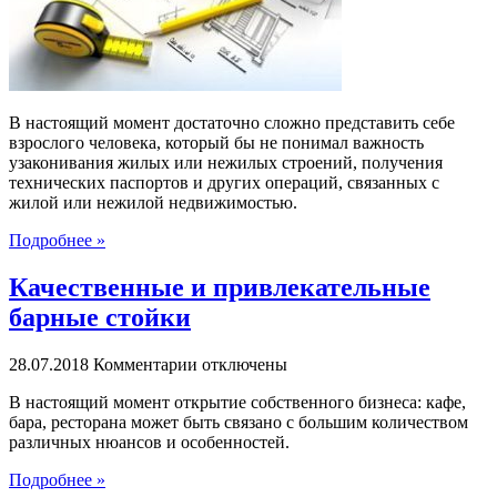
жилой
или
нежилой
недвижимостью
–
ПРОФ
В настоящий момент достаточно сложно представить себе
БТИ
взрослого человека, который бы не понимал важность
всегда
узаконивания жилых или нежилых строений, получения
придет
технических паспортов и других операций, связанных с
на
жилой или нежилой недвижимостью.
помощь
Подробнее »
Качественные и привлекательные
барные стойки
к
28.07.2018
Комментарии
отключены
записи
В настоящий момент открытие собственного бизнеса: кафе,
Качественные
бара, ресторана может быть связано с большим количеством
и
различных нюансов и особенностей.
привлекательные
барные
Подробнее »
стойки