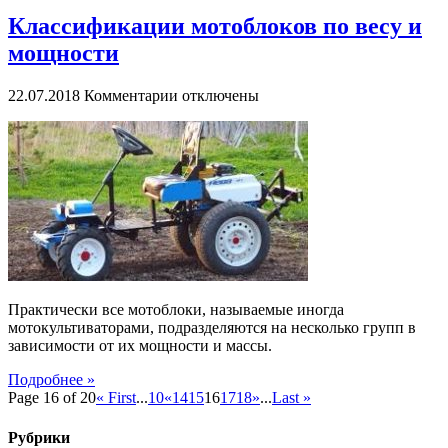
Классификации мотоблоков по весу и
мощности
к
22.07.2018
Комментарии
отключены
записи
Классификации
мотоблоков
по
весу
и
мощности
Практически все мотоблоки, называемые иногда
мотокультиваторами, подразделяются на несколько групп в
зависимости от их мощности и массы.
Подробнее »
Page 16 of 20
« First
...
10
«
14
15
16
17
18
»
...
Last »
Рубрики