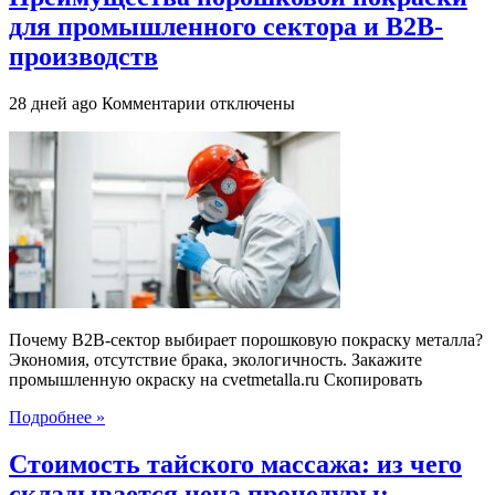
для промышленного сектора и B2B-
производств
к
28 дней ago
Комментарии
отключены
записи
Преимущества
порошковой
покраски
для
промышленного
сектора
и
B2B-
производств
Почему B2B-сектор выбирает порошковую покраску металла?
Экономия, отсутствие брака, экологичность. Закажите
промышленную окраску на cvetmetalla.ru Скопировать
Подробнее »
Стоимость тайского массажа: из чего
складывается цена процедуры: