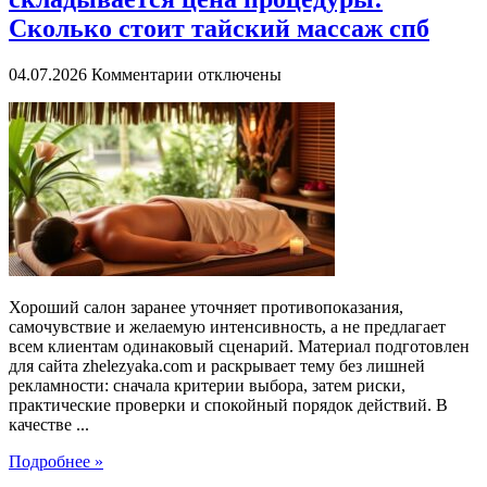
Сколько стоит тайский массаж спб
к
04.07.2026
Комментарии
отключены
записи
Стоимость
тайского
массажа:
из
чего
складывается
цена
процедуры:
Сколько
стоит
Хороший салон заранее уточняет противопоказания,
тайский
самочувствие и желаемую интенсивность, а не предлагает
массаж
всем клиентам одинаковый сценарий. Материал подготовлен
спб
для сайта zhelezyaka.com и раскрывает тему без лишней
рекламности: сначала критерии выбора, затем риски,
практические проверки и спокойный порядок действий. В
качестве ...
Подробнее »