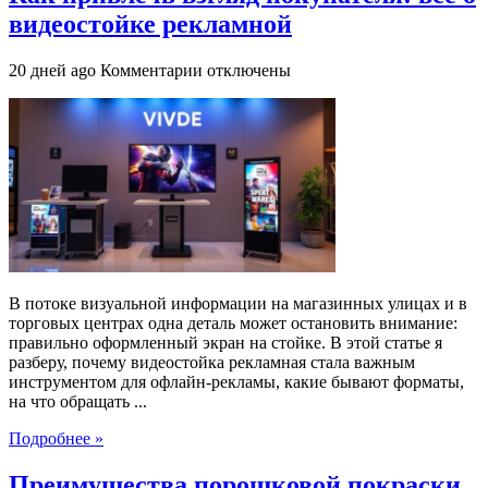
видеостойке рекламной
к
20 дней ago
Комментарии
отключены
записи
Как
привлечь
взгляд
покупателя:
всё
о
видеостойке
рекламной
В потоке визуальной информации на магазинных улицах и в
торговых центрах одна деталь может остановить внимание:
правильно оформленный экран на стойке. В этой статье я
разберу, почему видеостойка рекламная стала важным
инструментом для офлайн-рекламы, какие бывают форматы,
на что обращать ...
Подробнее »
Преимущества порошковой покраски