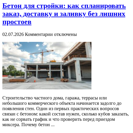
Бетон для стройки: как спланировать
заказ, доставку и заливку без лишних
простоев
к
02.07.2026
Комментарии
отключены
записи
Бетон
для
стройки:
как
спланировать
заказ,
доставку
и
заливку
без
Строительство частного дома, гаража, террасы или
лишних
небольшого коммерческого объекта начинается задолго до
простоев
появления стен. Один из первых практических вопросов
связан с бетоном: какой состав нужен, сколько кубов заказать,
как не сорвать график и что проверить перед приездом
миксера. Почему бетон ...