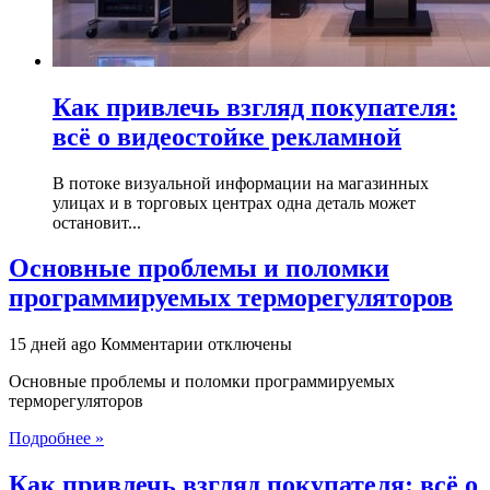
Как привлечь взгляд покупателя:
всё о видеостойке рекламной
В потоке визуальной информации на магазинных
улицах и в торговых центрах одна деталь может
остановит...
Основные проблемы и поломки
программируемых терморегуляторов
к
15 дней ago
Комментарии
отключены
записи
Основные проблемы и поломки программируемых
Основные
терморегуляторов
проблемы
и
Подробнее »
поломки
программируемых
Как привлечь взгляд покупателя: всё о
терморегуляторов