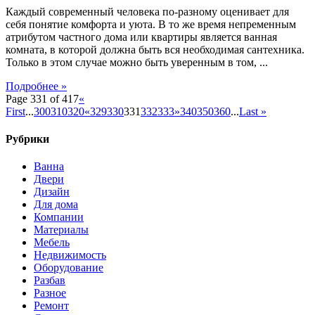
Каждый современный человека по-разному оценивает для
себя понятие комфорта и уюта. В то же время непременным
атрибутом частного дома или квартиры является ванная
комната, в которой должна быть вся необходимая сантехника.
Только в этом случае можно быть уверенным в том, ...
Подробнее »
Page 331 of 417
«
First
...
300
310
320
«
329
330
331
332
333
»
340
350
360
...
Last »
Рубрики
Ванна
Двери
Дизайн
Для дома
Компании
Материалы
Мебель
Недвижимость
Оборудование
Разбав
Разное
Ремонт