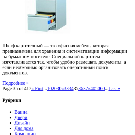
картотечного
шкафа
Шкаф картотечный — это офисная мебель, которая
предназначена для хранения и систематизации информации
на бумажном носителе. Специальной картотеке
изготавливается так, чтобы удобно размещать документы, а
если необходимо организовать оперативный поиск
документов.
Подробнее »
Page 35 of 417
« First
...
10
20
30
«
33
34
35
36
37
»
40
50
60
...
Last »
Рубрики
Ванна
Двери
Дизайн
Для дома
Компании