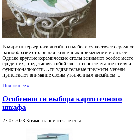
столы:
элегантное
сочетание
стиля
и
функциональности
В мире интерьерного дизайна и мебели существует огромное
разнообразие столов для различных применений и стилей.
Однако круглые керамические столы занимают особое место
среди них, представляя собой элегантное сочетание стиля и
функциональности. Эти удивительные предметы мебели
привлекают внимание своим утонченным дизайном, ...
Подробнее »
Особенности выбора картотечного
шкафа
к
23.07.2023
Комментарии
отключены
записи
Особенности
выбора