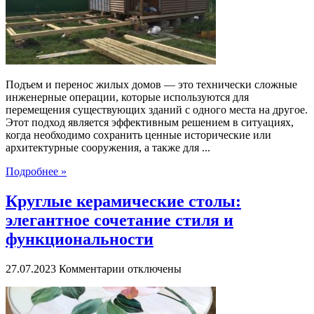
домов:
инженерное
решение
для
сохранения
и
Подъем и перенос жилых домов — это технически сложные
развития
инженерные операции, которые используются для
городской
перемещения существующих зданий с одного места на другое.
среды
Этот подход является эффективным решением в ситуациях,
когда необходимо сохранить ценные исторические или
архитектурные сооружения, а также для ...
Подробнее »
Круглые керамические столы:
элегантное сочетание стиля и
функциональности
к
27.07.2023
Комментарии
отключены
записи
Круглые
керамические