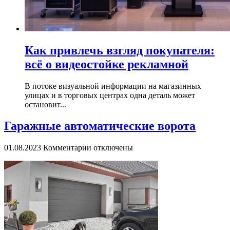
Как привлечь взгляд покупателя:
всё о видеостойке рекламной
В потоке визуальной информации на магазинных
улицах и в торговых центрах одна деталь может
остановит...
Гаражные автоматические ворота
к
01.08.2023
Комментарии
отключены
записи
Гаражные
автоматические
ворота