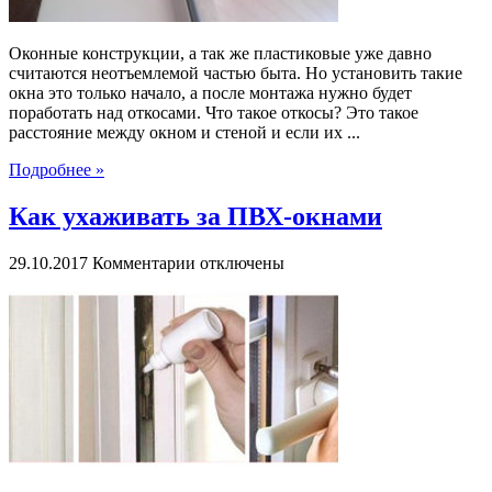
Оконные конструкции, а так же пластиковые уже давно
считаются неотъемлемой частью быта. Но установить такие
окна это только начало, а после монтажа нужно будет
поработать над откосами. Что такое откосы? Это такое
расстояние между окном и стеной и если их ...
Подробнее »
Как ухаживать за ПВХ-окнами
к
29.10.2017
Комментарии
отключены
записи
Как
ухаживать
за
ПВХ-
окнами