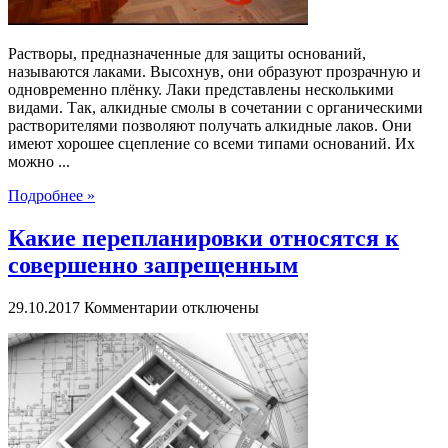
Растворы, предназначенные для защиты оснований,
называются лаками. Высохнув, они образуют прозрачную и
одновременно плёнку. Лаки представлены несколькими
видами. Так, алкидные смолы в сочетании с органическими
растворителями позволяют получать алкидные лаков. Они
имеют хорошее сцепление со всеми типами оснований. Их
можно ...
Подробнее »
Какие перепланировки относятся к
совершенно запрещенным
к
29.10.2017
Комментарии
отключены
записи
Какие
перепланировки
относятся
к
совершенно
запрещенным