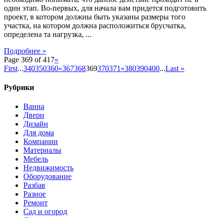
один этап. Во-первых, для начала вам придется подготовить
проект, в котором должны быть указаны размеры того
участка, на котором должна расположиться брусчатка,
определена та нагрузка, ...
Подробнее »
Page 369 of 417
«
First
...
340
350
360
«
367
368
369
370
371
»
380
390
400
...
Last »
Рубрики
Ванна
Двери
Дизайн
Для дома
Компании
Материалы
Мебель
Недвижимость
Оборудование
Разбав
Разное
Ремонт
Сад и огород