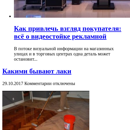
Как привлечь взгляд покупателя:
всё о видеостойке рекламной
В потоке визуальной информации на магазинных
улицах и в торговых центрах одна деталь может
остановит...
Какими бывают лаки
к
29.10.2017
Комментарии
отключены
записи
Какими
бывают
лаки