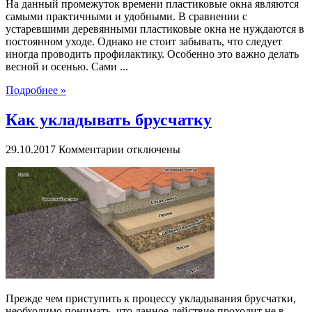
На данный промежуток времени пластиковые окна являются
самыми практичными и удобными. В сравнении с
устаревшими деревянными пластиковые окна не нуждаются в
постоянном уходе. Однако не стоит забывать, что следует
иногда проводить профилактику. Особенно это важно делать
весной и осенью. Сами ...
Подробнее »
Как укладывать брусчатку
к
29.10.2017
Комментарии
отключены
записи
Как
укладывать
брусчатку
Прежде чем приступить к процессу укладывания брусчатки,
необходимо понимать, что данное действие проходит не в