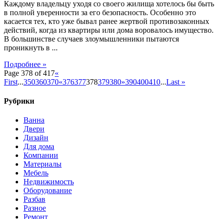
Каждому владельцу уходя со своего жилища хотелось бы быть
в полной уверенности за его безопасность. Особенно это
касается тех, кто уже бывал ранее жертвой противозаконных
действий, когда из квартиры или дома воровалось имущество.
В большинстве случаев злоумышленники пытаются
проникнуть в ...
Подробнее »
Page 378 of 417
«
First
...
350
360
370
«
376
377
378
379
380
»
390
400
410
...
Last »
Рубрики
Ванна
Двери
Дизайн
Для дома
Компании
Материалы
Мебель
Недвижимость
Оборудование
Разбав
Разное
Ремонт