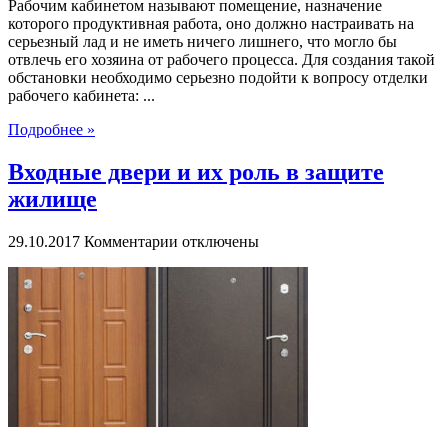
Рабочим кабинетом называют помещение, назначение
которого продуктивная работа, оно должно настраивать на
серьезный лад и не иметь ничего лишнего, что могло бы
отвлечь его хозяина от рабочего процесса. Для создания такой
обстановки необходимо серьезно подойти к вопросу отделки
рабочего кабинета: ...
Подробнее »
Входные двери и их роль в защите
жилище
к
29.10.2017
Комментарии
отключены
записи
Входные
двери
и
их
роль
в
защите
жилище