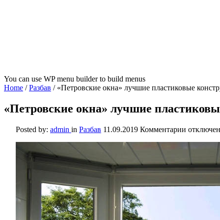
You can use WP menu builder to build menus
Home
/
Разбав
/
«Петровские окна» лучшие пластиковые конст
«Петровские окна» лучшие пластиковы
к
Posted by:
admin
in
Разбав
11.09.2019
Комментарии
отключе
записи
«Петровс
окна»
лучшие
пластико
конструк