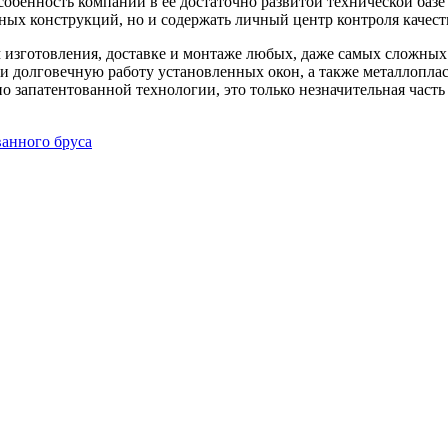
собенность компании в ее достаточно развитой технической базе
ных конструкций, но и содержать личный центр контроля качест
 изготовления, доставке и монтаже любых, даже самых сложны
 долговечную работу установленных окон, а также металлоплас
о запатентованной технологии, это только незначительная часть
анного бруса