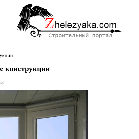
рукции
е конструкции
ны
кие
вые
ции