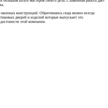
 и большом штате мастеров своего дела. Слаженная работа дает
ва.
х оконных конструкций. Обратившись сюда можно всегда
тиковых дверей и изделий которые выпускает это
 достоинств этой компании.