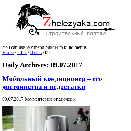
You can use WP menu builder to build menus
Home
/
2017
/
Июль
/
09
Daily Archives:
09.07.2017
Мобильный кондиционер – его
достоинства и недостатки
к
09.07.2017
Комментарии
отключены
записи
Мобильный
кондиционер
–
его
достоинства