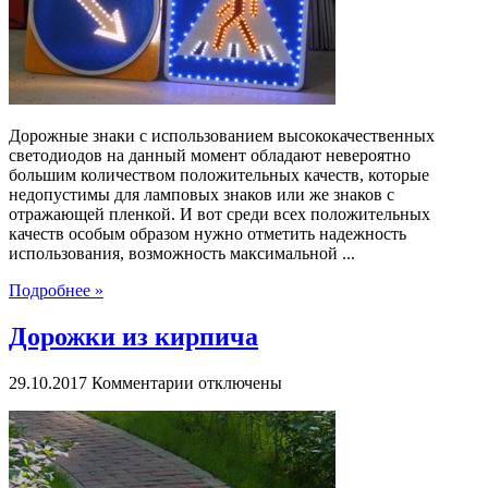
отличная
новинка
для
дорог
Дорожные знаки с использованием высококачественных
светодиодов на данный момент обладают невероятно
большим количеством положительных качеств, которые
недопустимы для ламповых знаков или же знаков с
отражающей пленкой. И вот среди всех положительных
качеств особым образом нужно отметить надежность
использования, возможность максимальной ...
Подробнее »
Дорожки из кирпича
к
29.10.2017
Комментарии
отключены
записи
Дорожки
из
кирпича