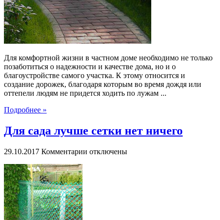
Для комфортной жизни в частном доме необходимо не только
позаботиться о надежности и качестве дома, но и о
благоустройстве самого участка. К этому относится и
создание дорожек, благодаря которым во время дождя или
оттепели людям не придется ходить по лужам ...
Подробнее »
Для сада лучше сетки нет ничего
к
29.10.2017
Комментарии
отключены
записи
Для
сада
лучше
сетки
нет
ничего