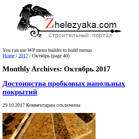
You can use WP menu builder to build menus
Home
/
2017
/
Октябрь
(page 40)
Monthly Archives:
Октябрь 2017
Достоинства пробковых напольных
покрытий
к
29.10.2017
Комментарии
отключены
записи
Достоинства
пробковых
напольных
покрытий