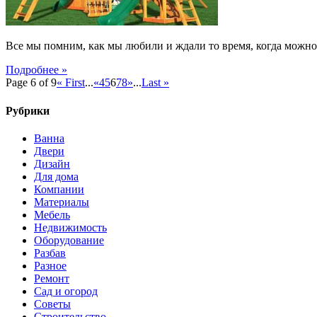
Все мы помним, как мы любили и ждали то время, когда можно 
Подробнее »
Page 6 of 9
« First
...
«
4
5
6
7
8
»
...
Last »
Рубрики
Ванна
Двери
Дизайн
Для дома
Компании
Материалы
Мебель
Недвижимость
Оборудование
Разбав
Разное
Ремонт
Сад и огород
Советы
Строительство