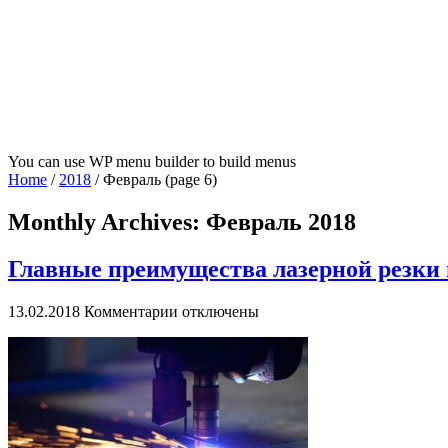
You can use WP menu builder to build menus
Home
/
2018
/
Февраль
(page 6)
Monthly Archives:
Февраль 2018
Главные преимущества лазерной резки
к
13.02.2018
Комментарии
отключены
записи
Главные
преимущества
лазерной
резки
металла