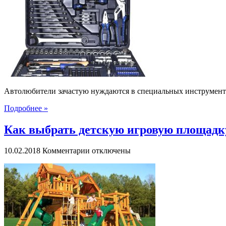
Особенности
выбора
автомобильных
инструментов
Автолюбители зачастую нуждаются в специальных инструмента
Подробнее »
Как выбрать детскую игровую площадк
к
10.02.2018
Комментарии
отключены
записи
Как
выбрать
детскую
игровую
площадку