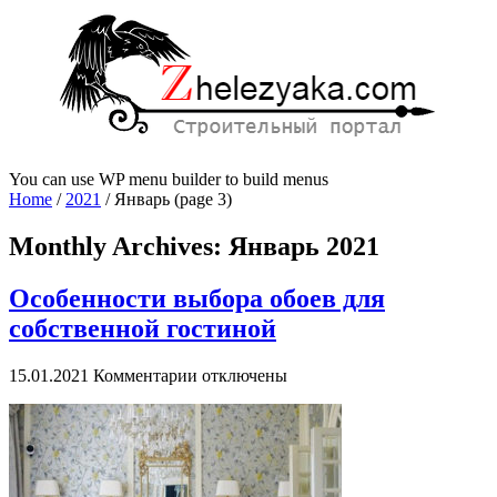
You can use WP menu builder to build menus
Home
/
2021
/
Январь
(page 3)
Monthly Archives:
Январь 2021
Особенности выбора обоев для
собственной гостиной
к
15.01.2021
Комментарии
отключены
записи
Особенности
выбора
обоев
для
собственной