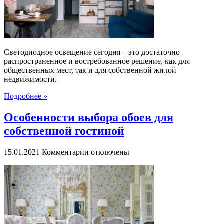
и
стильное
решение
Светодиодное освещение сегодня – это достаточно
распространенное и востребованное решение, как для
общественных мест, так и для собственной жилой
недвижимости.
Подробнее »
Особенности выбора обоев для
собственной гостиной
к
15.01.2021
Комментарии
отключены
записи
Особенности
выбора
обоев
для
собственной
гостиной