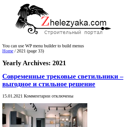
You can use WP menu builder to build menus
Home
/
2021
(page 33)
Yearly Archives:
2021
Современные трековые светильники –
выгодное и стильное решение
к
15.01.2021
Комментарии
отключены
записи
Современные
трековые
светильники
–
выгодное