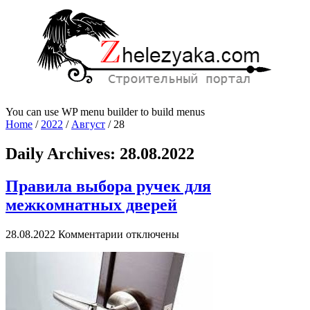
You can use WP menu builder to build menus
Home
/
2022
/
Август
/
28
Daily Archives:
28.08.2022
Правила выбора ручек для
межкомнатных дверей
к
28.08.2022
Комментарии
отключены
записи
Правила
выбора
ручек
для
межкомнатных