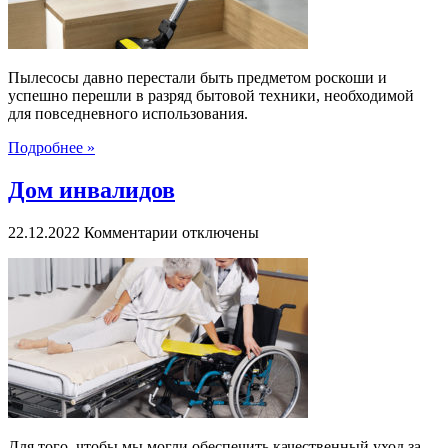
Пылесосы давно перестали быть предметом роскоши и
успешно перешли в разряд бытовой техники, необходимой
для повседневного использования.
Подробнее »
Дом инвалидов
к
22.12.2022
Комментарии
отключены
записи
Дом
инвалидов
Для того, чтобы мы могли обеспечить качественный уход за