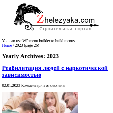
You can use WP menu builder to build menus
Home
/
2023
(page 26)
Yearly Archives:
2023
Реабилитация людей с наркотической
зависимостью
к
02.01.2023
Комментарии
отключены
записи
Реабилитация
людей
с
наркотической
зависимостью