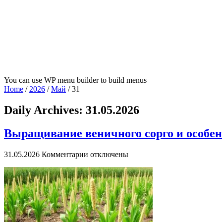
You can use WP menu builder to build menus
Home
/
2026
/
Май
/
31
Daily Archives:
31.05.2026
Выращивание веничного сорго и особен
к
31.05.2026
Комментарии
отключены
записи
Выращивание
веничного
сорго
и
особенности
использования