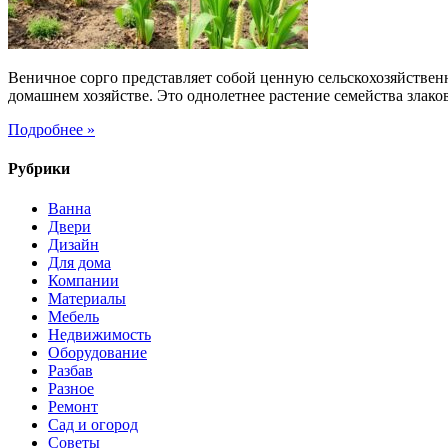
сортовой
культуры
Винчер
Веничное сорго представляет собой ценную сельскохозяйствен
домашнем хозяйстве. Это однолетнее растение семейства злако
Подробнее »
Рубрики
Ванна
Двери
Дизайн
Для дома
Компании
Материалы
Мебель
Недвижимость
Оборудование
Разбав
Разное
Ремонт
Сад и огород
Советы