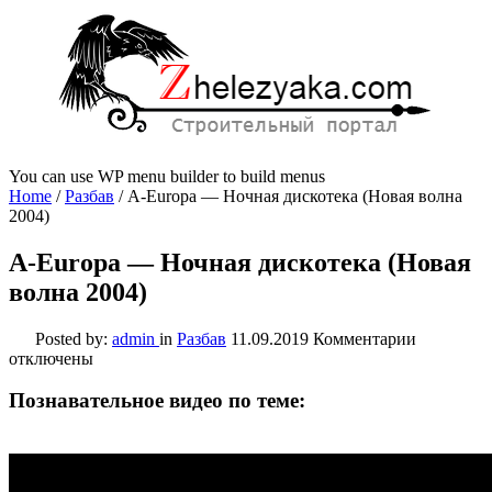
You can use WP menu builder to build menus
Home
/
Разбав
/
A-Europa — Ночная дискотека (Новая волна
2004)
A-Europa — Ночная дискотека (Новая
волна 2004)
к
Posted by:
admin
in
Разбав
11.09.2019
Комментарии
записи
отключены
A-
Europa
Познавательное видео по теме:
—
Ночная
дискотека
(Новая