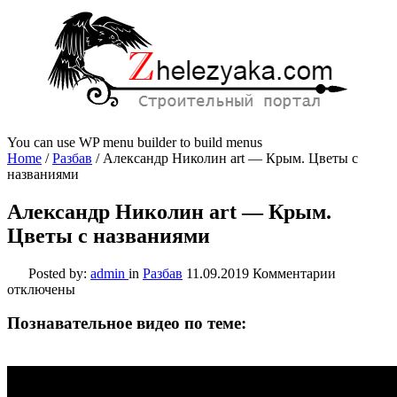
You can use WP menu builder to build menus
Home
/
Разбав
/
Александр Николин art — Крым. Цветы с
названиями
Александр Николин art — Крым.
Цветы с названиями
к
Posted by:
admin
in
Разбав
11.09.2019
Комментарии
записи
отключены
Александ
Николин
Познавательное видео по теме:
art
—
Крым.
Цветы