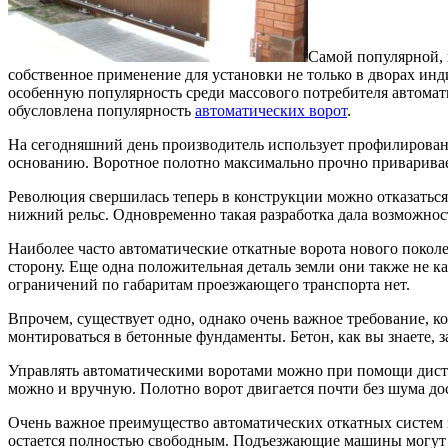
Самой популярной, 
собственное применение для установки не только в дворах ин
особенную популярность среди массового потребителя автомати
обусловлена популярность
автоматических ворот
.
На сегодняшний день производитель использует профилированн
основанию. Воротное полотно максимально прочно привариваетс
Революция свершилась теперь в конструкции можно отказатьс
нижний рельс. Одновременно такая разработка дала возможност
Наиболее часто автоматические откатные ворота нового поколе
сторону. Еще одна положительная деталь земли они также не к
ограничений по габаритам проезжающего транспорта нет.
Впрочем, существует одно, однако очень важное требование,
монтироваться в бетонные фундаменты. Бетон, как вы знаете, з
Управлять автоматическими воротами можно при помощи дистан
можно и вручную. Полотно ворот двигается почти без шума до
Очень важное преимущество автоматических откатных систем зак
остается полностью свободным. Подъезжающие машины могут 