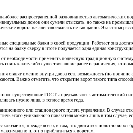
наиболее распространенной разновидностью автоматических воро
дивидуальных домов они сумели отыскать, но также на промышл
ческие ворота начали завоевывать не так давно. Эта статья рас
ые специальные балки в своей продукции. Работает она достат
я на балку сверху в итоге получается одна единая конструкция
я от необходимости применять подвесную традиционную систему
ь снять какие-либо существовавшие ранее ограничения, которые
ния ставят именно внутри двора есть возможность (по причине 
асаются. Важно отметить, что открытие ворот такого типа спос
 которое существующие ГОСТы предъявляют к автоматический си
аливать нужно лишь в теплое время года.
ционного или стационарного пульта управления. В случае отка
стичь этого уникального показателя можно лишь в том случае, 
лючается, прежде всего, в том, что двигаться полотно ворот бу
максимально плотно приблизиться к воротам.