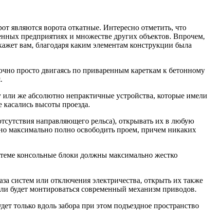
т являются ворота откатные. Интересно отметить, что
енных предприятиях и множестве других объектов. Впрочем,
скажет вам, благодаря каким элементам конструкции была
очно просто двигаясь по приваренным кареткам к бетонному
.
 или же абсолютно непрактичные устройства, которые имели
 касались высоты проезда.
отсутствия направляющего рельса), открывать их в любую
обно максимально полно освободить проем, причем никаких
стеме консольные блоки должны максимально жестко
за систем или отключения электричества, открыть их также
если будет монтироваться современный механизм приводов.
дет только вдоль забора при этом подъездное пространство