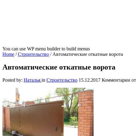
You can use WP menu builder to build menus
Home
/
Строительство
/
Автоматические откатные ворота
Автоматические откатные ворота
к
Posted by:
Наталья
in
Строительство
15.12.2017
Комментарии
от
за
Ав
от
во