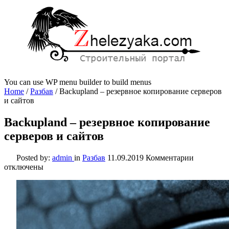
You can use WP menu builder to build menus
Home
/
Разбав
/
Backupland – резервное копирование серверов
и сайтов
Backupland – резервное копирование
серверов и сайтов
к
Posted by:
admin
in
Разбав
11.09.2019
Комментарии
записи
отключены
Backuplan
–
резервное
копирова
серверов
и