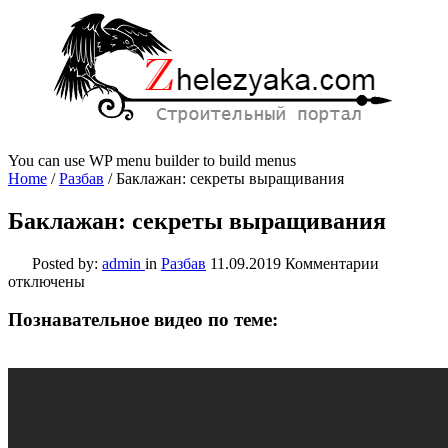
You can use WP menu builder to build menus
Home
/
Разбав
/
Баклажан: секреты выращивания
Баклажан: секреты выращивания
к
Posted by:
admin
in
Разбав
11.09.2019
Комментарии
записи
отключены
Баклажан:
секреты
Познавательное видео по теме:
выращива