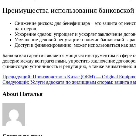
Преимущества использования банковской
Снижение рисков: для бенефициара – это защита от неис
партнеров.
Ускорение сделок: упрощает и ускоряет заключение дого
Улучшение деловой репутации: наличие банковской гара
Доступ к финансированию: может использоваться как зал
Банковская гарантия является мощным инструментом в сфере о
доверие между контрагентами, упростить заключение договоров
финансовую устойчивость и репутацию, а также внимательно и
Предыдущий:
Производство в Китае (OEM) — Original Equipmen
Следующий:
Услуги адвоката по жилищным спорам: защита ва
About Наталья