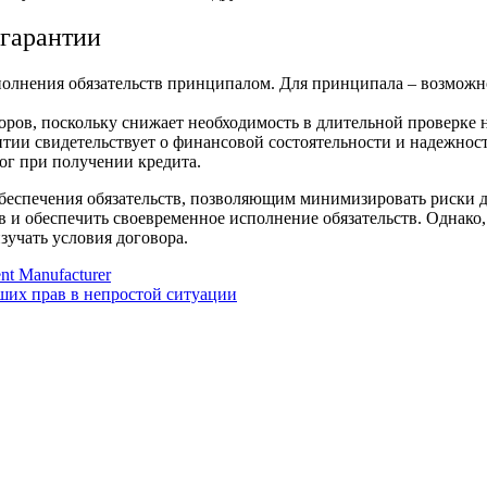
 гарантии
полнения обязательств принципалом. Для принципала – возможн
воров, поскольку снижает необходимость в длительной проверке 
нтии свидетельствует о финансовой состоятельности и надежнос
ог при получении кредита.
беспечения обязательств, позволяющим минимизировать риски д
 и обеспечить своевременное исполнение обязательств. Однако,
зучать условия договора.
t Manufacturer
ших прав в непростой ситуации