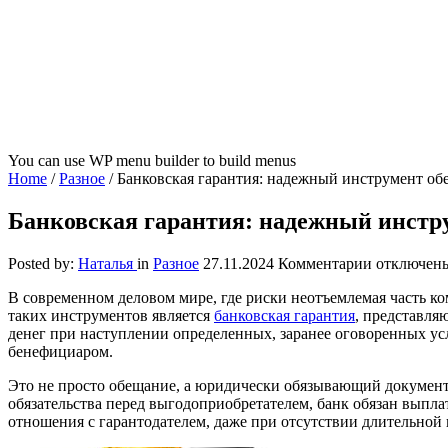
You can use WP menu builder to build menus
Home
/
Разное
/
Банковская гарантия: надежный инструмент обе
Банковская гарантия: надежный инстру
к
Posted by:
Наталья
in
Разное
27.11.2024
Комментарии
отключен
записи
В современном деловом мире, где риски неотъемлемая часть к
Банковская
таких инструментов является
банковская гарантия
, представля
гарантия:
денег при наступлении определенных, заранее оговоренных усл
надежный
бенефициаром.
инструмен
обеспечен
Это не просто обещание, а юридически обязывающий документ,
обязательс
обязательства перед выгодоприобретателем, банк обязан выпла
отношения с гарантодателем, даже при отсутствии длительной 