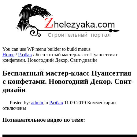
You can use WP menu builder to build menus
Home
/
Разбав
/
Бесплатный мастер-класс Пуансеттия с
конфетами. Новогодний Декор. Свит-дизайн
Бесплатный мастер-класс Пуансеттия
с конфетами. Новогодний Декор. Свит-
дизайн
к
Posted by:
admin
in
Разбав
11.09.2019
Комментарии
записи
отключены
Бесплатн
мастер-
Познавательное видео по теме:
класс
Пуансетт
с