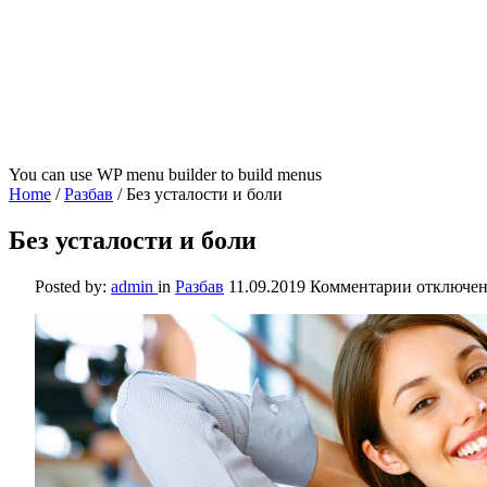
You can use WP menu builder to build menus
Home
/
Разбав
/
Без усталости и боли
Без усталости и боли
к
Posted by:
admin
in
Разбав
11.09.2019
Комментарии
отключе
записи
Без
усталости
и
боли