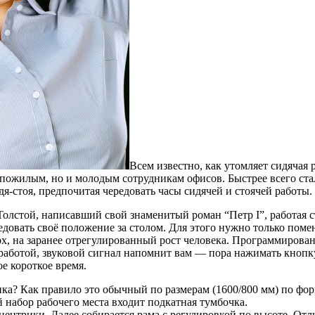
Всем известно, как утомляет сидячая 
ко пожилым, но и молодым сотрудникам офисов. Быстрее всего с
я-стоя, предпочитая чередовать часы сидячей и стоячей работы.
лстой, написавший свой знаменитый роман “Петр I”, работая сто
довать своё положение за столом. Для этого нужно только помен
, на заранее отрегулированный рост человека. Программирован
 работой, звуковой сигнал напомнит вам — пора нажимать кнопк
е короткое время.
ка? Как правило это обычный по размерам (1600/800 мм) по фор
 набор рабочего места входит подкатная тумбочка.
центрики. Далее собирается рама с регулировкой по высоте. От