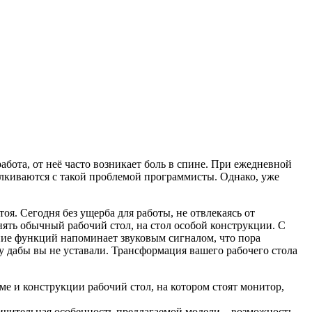
работа, от неё часто возникает боль в спине. При ежедневной
талкиваются с такой проблемой программисты. Однако, уже
я. Сегодня без ущерба для работы, не отвлекаясь от
ять обычный рабочий стол, на стол особой конструкции. C
ие функций напоминает звуковым сигналом, что пора
у дабы вы не уставали. Трансформация вашего рабочего стола
ме и конструкции рабочий стол, на котором стоят монитор,
личительная особенность предлагаемой модели – возможность