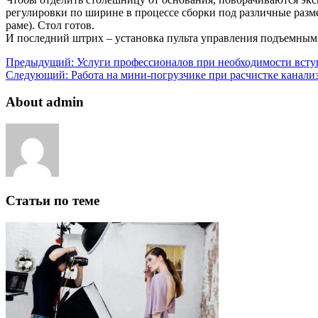
регулировки по ширине в процессе сборки под различные разме
раме). Стол готов.
И последний штрих – установка пульта управления подъемным м
Предыдущий:
Услуги профессионалов при необходимости всту
Следующий:
Работа на мини-погрузчике при расчистке канали
About admin
Статьи по теме