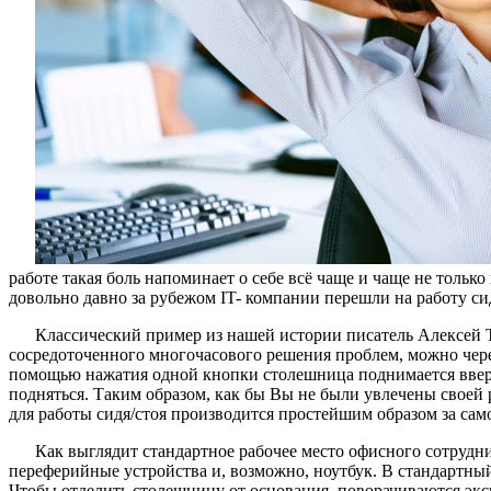
работе такая боль напоминает о себе всё чаще и чаще не толь
довольно давно за рубежом IT- компании перешли на работу сид
Классический пример из нашей истории писатель Алексей То
сосредоточенного многочасового решения проблем, можно чере
помощью нажатия одной кнопки столешница поднимается вверх
подняться. Таким образом, как бы Вы не были увлечены своей
для работы сидя/стоя производится простейшим образом за само
Как выглядит стандартное рабочее место офисного сотрудни
переферийные устройства и, возможно, ноутбук. В стандартный
Чтобы отделить столешницу от основания, поворачиваются экс