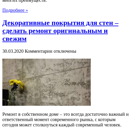
многих преимуществ.
качественный
беспружинный
Подробнее »
матрас
в
Декоративные покрытия для стен –
интернете
для
сделать ремонт оригинальным и
сна
свежим
к
30.03.2020
Комментарии
отключены
записи
Декоративные
покрытия
для
стен
–
сделать
ремонт
оригинальным
и
свежим
Ремонт в собственном доме – это всегда достаточно важный и
ответственный момент современного рынка, с которым
сегодня может столкнуться каждый современный человек.