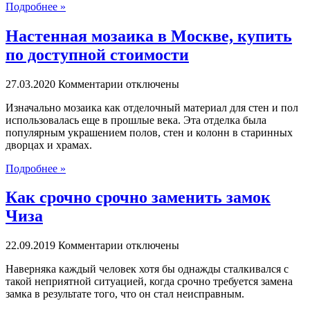
Подробнее »
Настенная мозаика в Москве, купить
по доступной стоимости
к
27.03.2020
Комментарии
отключены
записи
Изначально мозаика как отделочный материал для стен и пол
Настенная
использовалась еще в прошлые века. Эта отделка была
мозаика
популярным украшением полов, стен и колонн в старинных
в
дворцах и храмах.
Москве,
купить
Подробнее »
по
доступной
Как срочно срочно заменить замок
стоимости
Чиза
к
22.09.2019
Комментарии
отключены
записи
Наверняка каждый человек хотя бы однажды сталкивался с
Как
такой неприятной ситуацией, когда срочно требуется замена
срочно
замка в результате того, что он стал неисправным.
срочно
заменить