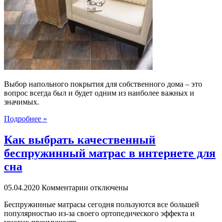
особенности
применения
виниловой
плитки
в
собственном
доме
Выбор напольного покрытия для собственного дома – это
вопрос всегда был и будет одним из наиболее важных и
значимых.
Подробнее »
Как выбрать качественный
беспружинный матрас в интернете для
сна
к
05.04.2020
Комментарии
отключены
записи
Беспружинные матрасы сегодня пользуются все большей
Как
популярностью из-за своего ортопедического эффекта и
выбрать