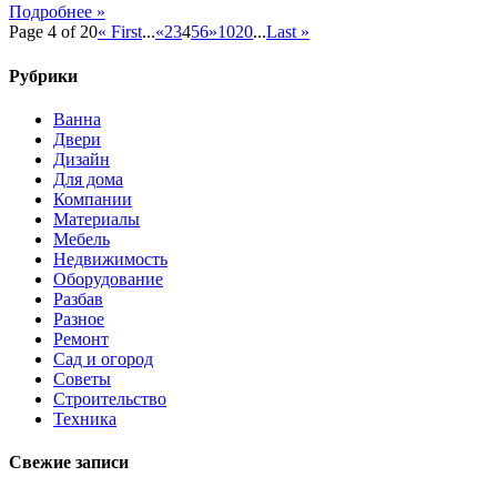
Подробнее »
замок
Page 4 of 20
« First
...
«
2
3
4
5
6
»
10
20
...
Last »
Чиза
Рубрики
Ванна
Двери
Дизайн
Для дома
Компании
Материалы
Мебель
Недвижимость
Оборудование
Разбав
Разное
Ремонт
Сад и огород
Советы
Строительство
Техника
Свежие записи