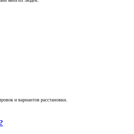
изни многих людей.
ровок и вариантов расстановки.
?