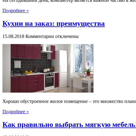
На сегодняшний день, компьютер является важной частью в ж
Подробнее »
Кухни на заказ: преимущества
к
15.08.2018
Комментарии
отключены
записи
Кухни
на
заказ:
преимущества
Хорошо обустроенное жилое помещение – это множество плани
Подробнее »
Как правильно выбрать мягкую мебель