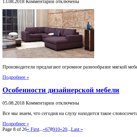
к
13.08.2018
Комментарии
отключены
записи
Как
правильно
выбрать
мягкую
мебель?
Производители предлагают огромное разнообразие мягкой меб
Подробнее »
Особенности дизайнерской мебели
к
05.08.2018
Комментарии
отключены
записи
Все мы знаем, что сегодня на слуху находится такое словосочет
Особенности
дизайнерской
Подробнее »
мебели
Page 8 of 26
« First
...
«
6
7
8
9
10
»
20
...
Last »