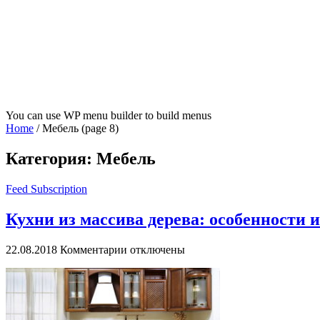
You can use WP menu builder to build menus
Home
/
Мебель
(page 8)
Категория:
Мебель
Feed Subscription
Кухни из массива дерева: особенности 
к
22.08.2018
Комментарии
отключены
записи
Кухни
из
массива
дерева: