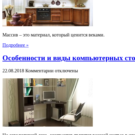
особенности
и
преимущества
Массив – это материал, который ценится веками.
Подробнее »
Особенности и виды компьютерных ст
к
22.08.2018
Комментарии
отключены
записи
Особенности
и
виды
компьютерных
столов