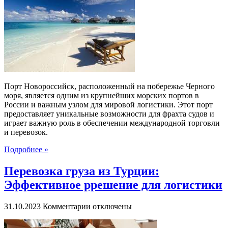
судов
в
Новороссийске:
Ворота
в
Черное
море
и
ключ
Порт Новороссийск, расположенный на побережье Черного
к
моря, является одним из крупнейших морских портов в
глобальной
России и важным узлом для мировой логистики. Этот порт
торговле
предоставляет уникальные возможности для фрахта судов и
играет важную роль в обеспечении международной торговли
и перевозок.
Подробнее »
Перевозка груза из Турции:
Эффективное ррешение для логистики
к
31.10.2023
Комментарии
отключены
записи
Перевозка