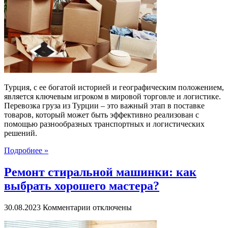
груза
из
Турции:
Эффективное
ррешение
для
логистики
Турция, с ее богатой историей и географическим положением,
является ключевым игроком в мировой торговле и логистике.
Перевозка груза из Турции – это важный этап в поставке
товаров, который может быть эффективно реализован с
помощью разнообразных транспортных и логистических
решений.
Подробнее »
Ремонт стиральной машинки: как
выбрать хорошего мастера?
к
30.08.2023
Комментарии
отключены
записи
Ремонт