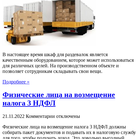
правильно
устанавливается
шкаф
для
раздевалок
В настоящее время шкаф для раздевалок является
качественным оборудованием, которое может использоваться
для различных целей. На производственном объекте и
позволяет сотрудникам складывать свои вещи.
Подробнее »
Физические лица на возмещение
налога 3 НДФЛ
к
21.11.2022
Комментарии
отключены
записи
Физические лица на возмещение налога 3 НДФЛ должны
Физические
собирать пакет документов и подавать их в налоговую службу
лица
для того, чтобы получать доход. Это довольно выгодный
на