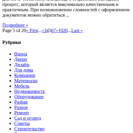
процесс, который является максимально качественным и
возмещение
практичным. При возникновении сложностей с оформлением
налога
документов можно обратиться ...
3
НДФЛ
Подробнее »
Page 5 of 20
« First
...
«
3
4
5
6
7
»
10
20
...
Last »
Рубрики
Ванна
Двери
Дизайн
Для дома
Компании
Материалы
Мебель
Недвижимость
Оборудование
Разбав
Разное
Ремонт
Сад и огород
Советы
Строительство