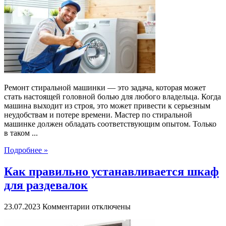
стиральной
машинки:
как
выбрать
хорошего
мастера?
Ремонт стиральной машинки — это задача, которая может
стать настоящей головной болью для любого владельца. Когда
машина выходит из строя, это может привести к серьезным
неудобствам и потере времени. Мастер по стиральной
машинке должен обладать соответствующим опытом. Только
в таком ...
Подробнее »
Как правильно устанавливается шкаф
для раздевалок
к
23.07.2023
Комментарии
отключены
записи
Как