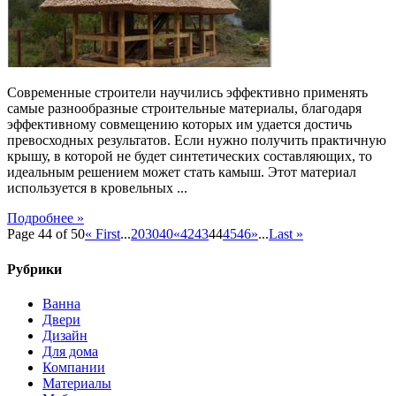
Современные строители научились эффективно применять
самые разнообразные строительные материалы, благодаря
эффективному совмещению которых им удается достичь
превосходных результатов. Если нужно получить практичную
крышу, в которой не будет синтетических составляющих, то
идеальным решением может стать камыш. Этот материал
используется в кровельных ...
Подробнее »
Page 44 of 50
« First
...
20
30
40
«
42
43
44
45
46
»
...
Last »
Рубрики
Ванна
Двери
Дизайн
Для дома
Компании
Материалы