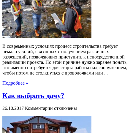
инженерно-
экологические
изыскания?
В современных условиях процесс строительства требует
немало усилий, связанных с получением различных
разрешений, позволяющих приступить к непосредственной
реализации проекта. По этой причине нужно заранее понять,
что именно потребуется для старта работы над сооружением,
чтобы потом не столкнуться с проволочками или ...
Подробнее »
Как выбрать дачу?
к
26.10.2017
Комментарии
отключены
записи
Как
выбрать
дачу?