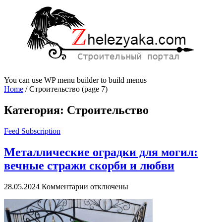
You can use WP menu builder to build menus
Home
/
Строительство
(page 7)
Категория:
Строительство
Feed Subscription
Металлические оградки для могил:
вечные стражи скорби и любви
к
28.05.2024
Комментарии
отключены
записи
Металлические
оградки
для