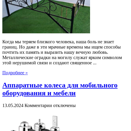
могил:
вечные
стражи
скорби
и
любви
Когда мы теряем близкого человека, наша боль не знает
границ. Но даже в эти мрачные времена мы ищем способы
почтить их память и выразить нашу вечную любовь.
Металлические оградки на могилу служат ярким символом
этой нерушимой связи и создают священное ...
Подробнее »
Аппаратные колеса для мобильного
оборудования и мебели
к
13.05.2024
Комментарии
отключены
записи
Аппаратные
колеса
для