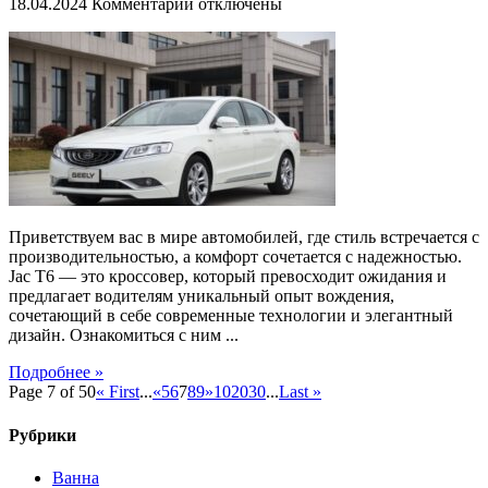
к
18.04.2024
Комментарии
отключены
записи
Jac
T6:
универсальный
кроссовер
для
ваших
путешествий
Приветствуем вас в мире автомобилей, где стиль встречается с
производительностью, а комфорт сочетается с надежностью.
Jac T6 — это кроссовер, который превосходит ожидания и
предлагает водителям уникальный опыт вождения,
сочетающий в себе современные технологии и элегантный
дизайн. Ознакомиться с ним ...
Подробнее »
Page 7 of 50
« First
...
«
5
6
7
8
9
»
10
20
30
...
Last »
Рубрики
Ванна