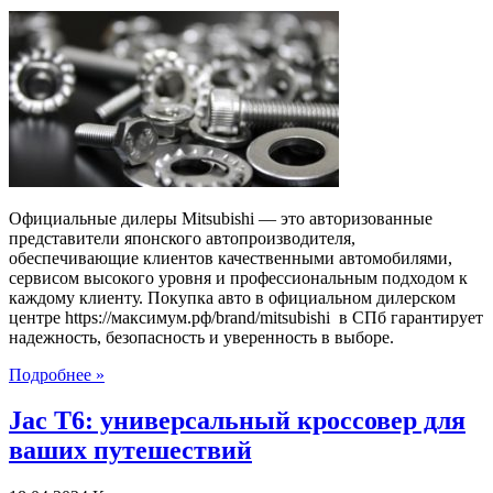
записи
Официальный
дилер
Mitsubishi:
качество,
надежность
и
профессионализм
Официальные дилеры Mitsubishi — это авторизованные
представители японского автопроизводителя,
обеспечивающие клиентов качественными автомобилями,
сервисом высокого уровня и профессиональным подходом к
каждому клиенту. Покупка авто в официальном дилерском
центре https://максимум.рф/brand/mitsubishi в СПб гарантирует
надежность, безопасность и уверенность в выборе.
Подробнее »
Jac T6: универсальный кроссовер для
ваших путешествий