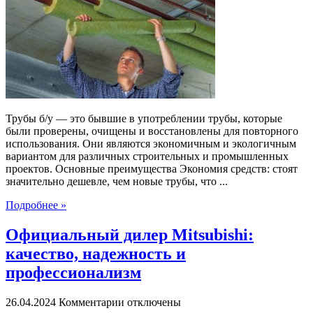
б/
у:
экономичное
и
экологичное
решение
для
ваших
строительных
Трубы б/у — это бывшие в употреблении трубы, которые
проектов
были проверены, очищены и восстановлены для повторного
использования. Они являются экономичным и экологичным
вариантом для различных строительных и промышленных
проектов. Основные преимущества Экономия средств: стоят
значительно дешевле, чем новые трубы, что ...
Подробнее »
Официальный дилер Mitsubishi:
качество, надежность и
профессионализм
к
26.04.2024
Комментарии
отключены