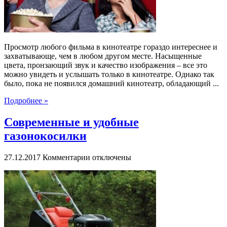
условиях
Просмотр любого фильма в кинотеатре гораздо интереснее и
захватывающе, чем в любом другом месте. Насыщенные
цвета, пронзающий звук и качество изображения – все это
можно увидеть и услышать только в кинотеатре. Однако так
было, пока не появился домашний кинотеатр, обладающий ...
Подробнее »
Современные и удобные
газонокосилки
к
27.12.2017
Комментарии
отключены
записи
Современные
и
удобные
газонокосилки