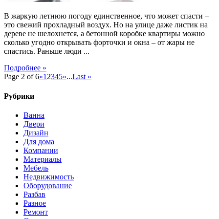
В жаркую летнюю погоду единственное, что может спасти –
это свежий прохладный воздух. Но на улице даже листик на
дереве не шелохнется, а бетонной коробке квартиры можно
сколько угодно открывать форточки и окна – от жары не
спастись. Раньше люди ...
Подробнее »
Page 2 of 6
«
1
2
3
4
5
»
...
Last »
Рубрики
Ванна
Двери
Дизайн
Для дома
Компании
Материалы
Мебель
Недвижимость
Оборудование
Разбав
Разное
Ремонт