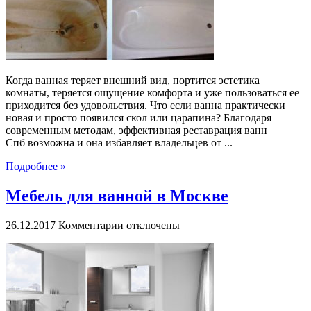
Когда ванная теряет внешний вид, портится эстетика
комнаты, теряется ощущение комфорта и уже пользоваться ее
приходится без удовольствия. Что если ванна практически
новая и просто появился скол или царапина? Благодаря
современным методам, эффективная реставрация ванн
Спб возможна и она избавляет владельцев от ...
Подробнее »
Мебель для ванной в Москве
к
26.12.2017
Комментарии
отключены
записи
Мебель
для
ванной
в
Москве