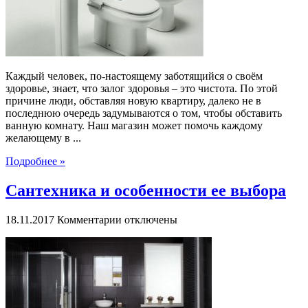
фаянс
от
Aquatap
Каждый человек, по-настоящему заботящийся о своём
здоровье, знает, что залог здоровья – это чистота. По этой
причине люди, обставляя новую квартиру, далеко не в
последнюю очередь задумываются о том, чтобы обставить
ванную комнату. Наш магазин может помочь каждому
желающему в ...
Подробнее »
Сантехника и особенности ее выбора
к
18.11.2017
Комментарии
отключены
записи
Сантехника
и
особенности
ее
выбора