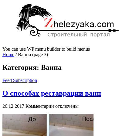
You can use WP menu builder to build menus
Home
/
Ванна
(page 3)
Категория:
Ванна
Feed Subscription
О способах реставрации ванн
к
26.12.2017
Комментарии
отключены
записи
О
способах
реставрации
ванн