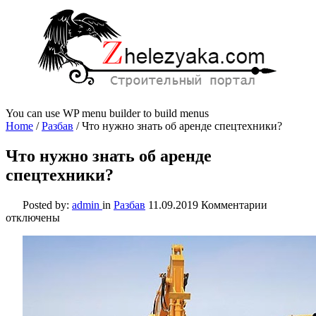
You can use WP menu builder to build menus
Home
/
Разбав
/
Что нужно знать об аренде спецтехники?
Что нужно знать об аренде
спецтехники?
к
Posted by:
admin
in
Разбав
11.09.2019
Комментарии
записи
отключены
Что
нужно
знать
об
аренде
спецтехн