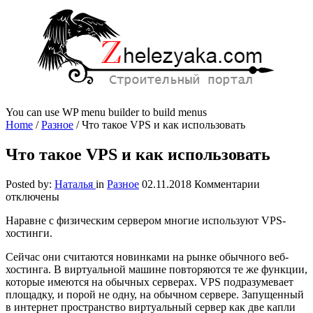
You can use WP menu builder to build menus
Home
/
Разное
/
Что такое VPS и как использовать
Что такое VPS и как использовать
к
Posted by:
Наталья
in
Разное
02.11.2018
Комментарии
записи
отключены
Что
Наравне с физическим сервером многие используют VPS-
такое
хостинги.
VPS
и
Сейчас они считаются новинками на рынке обычного веб-
как
хостинга. В виртуальной машине повторяются те же функции,
использова
которые имеются на обычных серверах. VPS подразумевает
площадку, и порой не одну, на обычном сервере. Запущенный
в интернет пространство виртуальный сервер как две капли