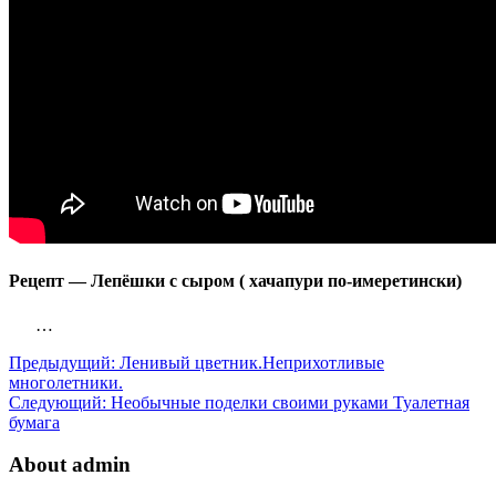
Рецепт — Лепёшки с сыром ( хачапури по-имеретински)
…
Предыдущий:
Ленивый цветник.Неприхотливые
многолетники.
Следующий:
Необычные поделки своими руками Туалетная
бумага
About admin