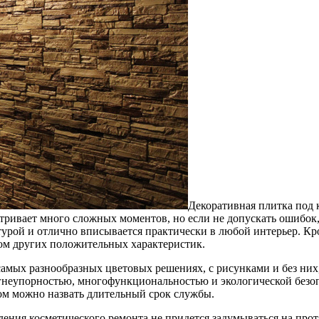
ий
Декоративная плитка под 
ривает много сложных моментов, но если не допускать ошибок, 
урой и отлично вписывается практически в любой интерьер. Кро
м других положительных характеристик.
амых разнообразных цветовых решениях, с рисунками и без них,
огнеупорностью, многофункциональностью и экологической безоп
м можно назвать длительный срок службы.
дения косметического ремонта не придется задумываться на прот