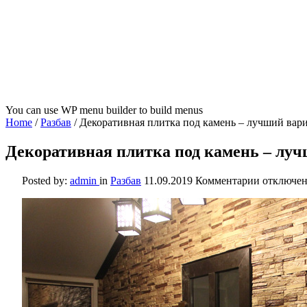
You can use WP menu builder to build menus
Home
/
Разбав
/
Декоративная плитка под камень – лучший вар
Декоративная плитка под камень – лу
к
Posted by:
admin
in
Разбав
11.09.2019
Комментарии
отключе
записи
Декорати
плитка
под
камень
–
лучший
вариант
для
внутренн