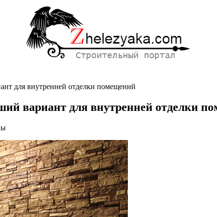
иант для внутренней отделки помещений
чший вариант для внутренней отделки п
ны
вная
ей