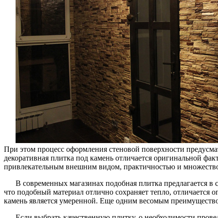
отделки
помещен
При этом процесс оформления стеновой поверхности предусмат
декоративная плитка под камень отличается оригинальной факт
привлекательным внешним видом, практичностью и множество
В современных магазинах подобная плитка предлагается в с
что подобный материал отлично сохраняет тепло, отличается 
камень является умеренной. Еще одним весомым преимущество
Если выбрать качественную плитку, о необходимости прове