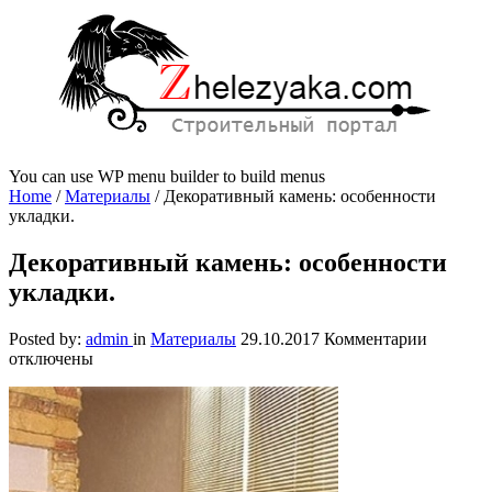
You can use WP menu builder to build menus
Home
/
Материалы
/
Декоративный камень: особенности
укладки.
Декоративный камень: особенности
укладки.
к
Posted by:
admin
in
Материалы
29.10.2017
Комментарии
записи
отключены
Декорат
камень:
особенн
укладки.